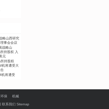
杆
展战略山
%所持股权
TM机将遭受
环保
机械
绍
联系我们
Sitemap