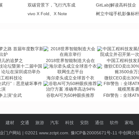
展
双碳背景下，飞行汽车成
GitLab|解读高科技企
vivo X Fold、X Note
树立中端手机影像标
潮儿的追梦之
2018世界智能制造大会在
中国工程科技发
国工程科技论
海尔牵头成立全球首个衣
微软CEO卖出30
争上演“全武
谷歌AI可为50种眼疾推荐
FBI警告：全球A
建材
交通
旅游
汽车
科技
安防
通信
软件
家电
产业门户网站
| ©2021 www.zctpt.com. 豫ICP备20005671号-11
中创网介