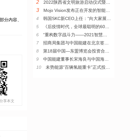
2
2022陕西省文明旅游启动仪式暨《长恨歌》首演盛典盛大启幕
3
Mojo Vision发布正在开发的智能隐形眼镜 显示直径0.5mm
4
韩国SKC新CEO上任：“向大家展示我们的改变潜力有多大”
部分内容、
5
《后疫情时代，全球最聪明的60家公司》全球首发，这些企业上榜！
6
“重构数字战斗力——2021智慧税务中国行·上海站”圆满举办
7
招商局集团与中国能建在北京签署战略合作协议
8
第18届中国—东盟博览会投资合作圆桌会暨东盟产业园区招商会举行
9
中国能建董事长宋海良与中国海油董事长汪东进座谈并见证签约
10
未势能源“百辆氢能重卡”正式投入雄安建设
分享本文
开