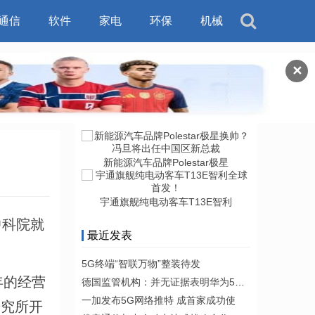
通信
软件
家电
环保
机械
✕
新能源汽车品牌Polestar极星
宇通旗舰纯电动客车T13E智利
中科院就
最近发表
5G终端“智联万物”整装待发
年的经营
德国监管机构：并无证据表明华为5G设
一加发布5G网络推特 成首家成功使
研究所开