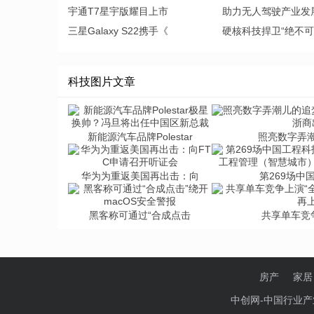
宇通T7星宇版耀目上市
助力无人驾驶产业发
三星Galaxy S22携手《
硬核科技捍卫“绝不可
科技图片文章
新能源汽车品牌Polestar
照亮数字弄
华为为重返美国再出击：向
第269场中
黑客称可通过“合成点击
共享单车竞
房产
家居
中创网-中国行业