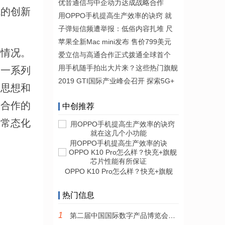
优音通信与中企动力达成战略合作
院的创新
用OPPO手机提高生产效率的诀窍 就
子弹短信频遭举报：低俗内容扎堆 尺
苹果全新Mac mini发布 售价799美元
作情况。
爱立信与高通合作正式拨通全球首个
用手机随手拍出大片来？这些热门旗舰
了一系列
2019 GTI国际产业峰会召开 探索5G+
义思想和
放合作的
中创推荐
建常态化
用OPPO手机提高生产效率的诀
。
OPPO K10 Pro怎么样？快充+旗舰
热门信息
1
第二届中国国际数字产品博览会7月22日在福州盛大开馆！