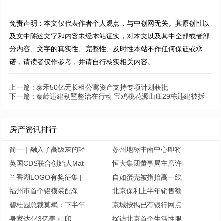
免责声明：本文仅代表作者个人观点，与中创网无关。其原创性以
及文中陈述文字和内容未经本站证实，对本文以及其中全部或者部
分内容、文字的真实性、完整性、及时性本站不作任何保证或承
诺，请读者仅作参考，并请自行核实相关内容。
上一篇 :
泰禾50亿元长租公寓资产支持专项计划获批
下一篇 :
秦岭违建别墅整治在行动 宝鸡桃花源山庄29栋违建被拆
房产资讯排行
简一｜融入了高级灰的轻
苏州地标中南中心即将
英国CDS联合创始人Mat
恒大集团董事局主席许
兰香湖LOGO有奖征集 |
自如蛋壳被指抬高一线
福州市首个铝模装配保
北京保利上半年销售额
碧桂园总裁莫斌：下半年
京城按揭已有银行网点
身家达443亿美元 印
探访北京首个生活性服