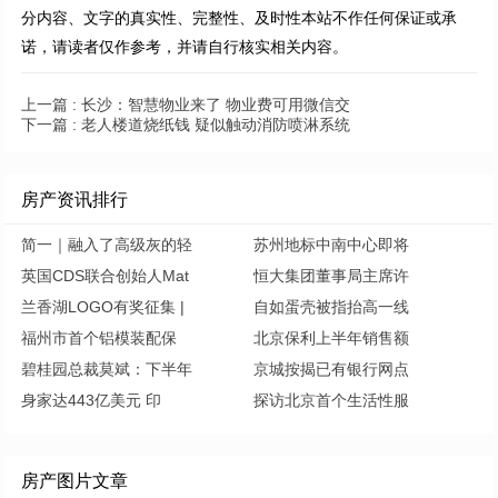
分内容、文字的真实性、完整性、及时性本站不作任何保证或承
诺，请读者仅作参考，并请自行核实相关内容。
上一篇 :
长沙：智慧物业来了 物业费可用微信交
下一篇 :
老人楼道烧纸钱 疑似触动消防喷淋系统
房产资讯排行
简一｜融入了高级灰的轻
苏州地标中南中心即将
英国CDS联合创始人Mat
恒大集团董事局主席许
兰香湖LOGO有奖征集 |
自如蛋壳被指抬高一线
福州市首个铝模装配保
北京保利上半年销售额
碧桂园总裁莫斌：下半年
京城按揭已有银行网点
身家达443亿美元 印
探访北京首个生活性服
房产图片文章