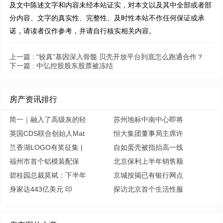
及文中陈述文字和内容未经本站证实，对本文以及其中全部或者部
分内容、文字的真实性、完整性、及时性本站不作任何保证或承
诺，请读者仅作参考，并请自行核实相关内容。
上一篇 :
“较真”基因深入骨髓 贝壳开放平台到底怎么跑通合作？
下一篇 :
中弘控股股东股票被冻结
房产资讯排行
简一｜融入了高级灰的轻
苏州地标中南中心即将
英国CDS联合创始人Mat
恒大集团董事局主席许
兰香湖LOGO有奖征集 |
自如蛋壳被指抬高一线
福州市首个铝模装配保
北京保利上半年销售额
碧桂园总裁莫斌：下半年
京城按揭已有银行网点
身家达443亿美元 印
探访北京首个生活性服