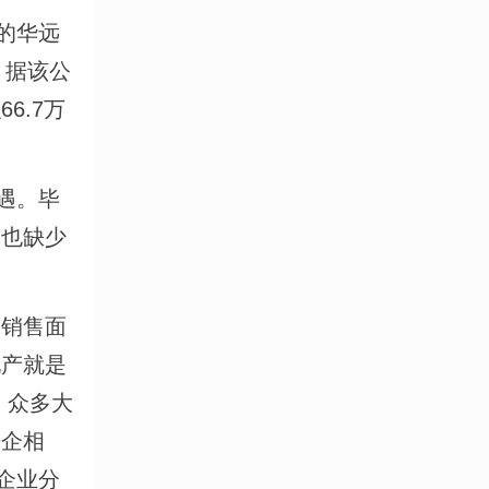
的华远
。据该公
6.7万
遇。毕
，也缺少
销售面
地产就是
。众多大
房企相
企业分