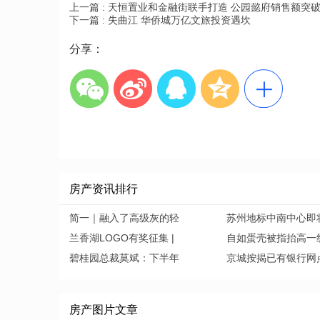
上一篇 :
天恒置业和金融街联手打造 公园懿府销售额突破
下一篇 :
失曲江 华侨城万亿文旅投资遇坎
分享：
房产资讯排行
简一｜融入了高级灰的轻
苏州地标中南中心即
兰香湖LOGO有奖征集 |
自如蛋壳被指抬高一
碧桂园总裁莫斌：下半年
京城按揭已有银行网
房产图片文章