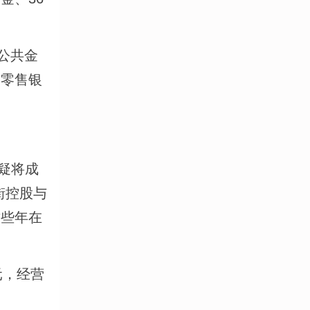
公共金
、零售银
疑将成
街控股与
这些年在
元，经营