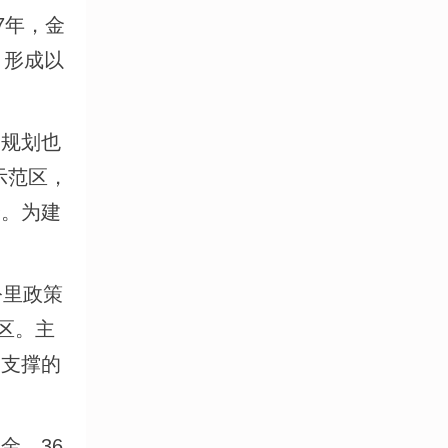
7年，金
，形成以
规划也
示范区，
全。为建
公里政策
区。主
为支撑的
金、36