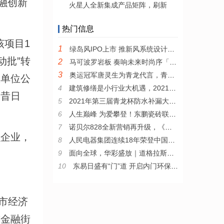
融创新
火星人全新集成产品矩阵，刷新
热门信息
该项目1
1
绿岛风IPO上市 推新风系统设计云服务模式
动批”转
2
马可波罗岩板 奏响未来时尚序「曲」
3
奥运冠军唐灵生为青龙代言，青龙品牌形象大使签约仪式圆满成功！
权单位公
4
建筑修缮是小行业大机遇，2021年青龙节防水补漏大赛上专家如是说
，昔日
5
2021年第三届青龙杯防水补漏大赛成功举行
6
人生巅峰 为爱攀登！东鹏瓷砖联袂《攀登者》致敬家国情怀
7
诺贝尔828全新营销再升级，《小欢喜》同款客厅闪现北京
企业，
8
人民电器集团连续18年荣登中国民营企业500强榜单
9
面向全球，华彩盛放｜道格拉斯全新国际运营中心及展厅开业
10
东易日盛有“门”道 开启内门环保新趋势
全市经济
前金融街