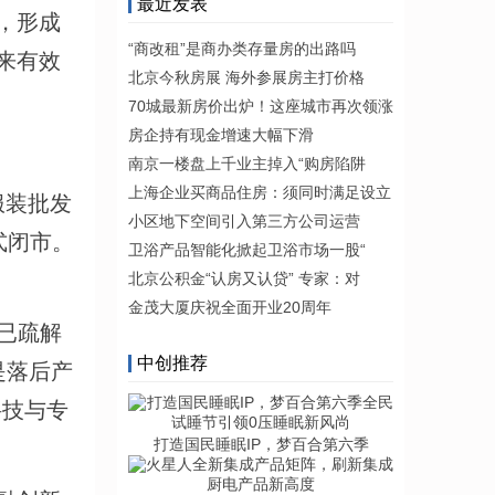
最近发表
，形成
“商改租”是商办类存量房的出路吗
来有效
北京今秋房展 海外参展房主打价格
70城最新房价出炉！这座城市再次领涨
房企持有现金增速大幅下滑
南京一楼盘上千业主掉入“购房陷阱
上海企业买商品住房：须同时满足设立
服装批发
小区地下空间引入第三方公司运营
式闭市。
卫浴产品智能化掀起卫浴市场一股“
北京公积金“认房又认贷” 专家：对
金茂大厦庆祝全面开业20周年
已疏解
中创推荐
是落后产
科技与专
打造国民睡眠IP，梦百合第六季