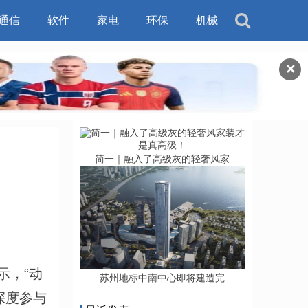
通信
软件
家电
环保
机械
✕
简一｜融入了高级灰的轻奢风家
示，“动
苏州地标中南中心即将建造完
深度参与