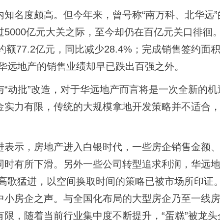
名度颇高。但今年来，曾号称“南万科、北华远”
5000亿元大关之际，至今却仍在百亿元关口徘徊
额77.2亿元，同比减少28.4%；完成销售签约面积6
司华远地产的销售业绩却早已跌出百强之外。
动批”改造，对于华远地产而言将是一次全新的机
金实力有限，传统的大规模拿地开发策略并不适合
表示，房地产进入白银时代，一些房企销售金额、
同时有所下滑。另外一些公司转型追求利润，华远
的高歌猛进，以空间换取时间的策略已被市场所印证
中小房企之声。与全国化布局的大型房企乃至一线
限，随着当前行业集中度不断提升，“蛋糕”被龙头