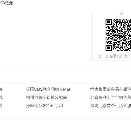
63亿元
扫一扫在手机阅读、
将
英国CDS联合创始人Mat
恒大集团董事局主席
线
福州市首个铝模装配保
北京保利上半年销售
点
身家达443亿美元 印
探访北京首个生活性