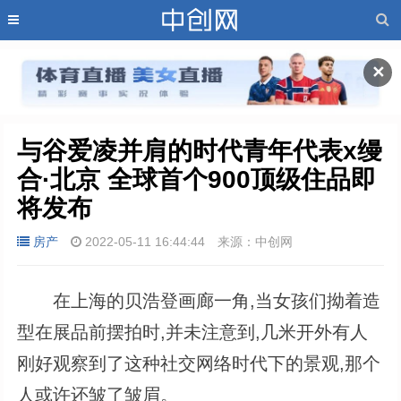
✕
与谷爱凌并肩的时代青年代表x缦
合·北京 全球首个900顶级住品即
将发布
房产
2022-05-11 16:44:44
来源：中创网
在上海的贝浩登画廊一角,当女孩们拗着造
型在展品前摆拍时,并未注意到,几米开外有人
刚好观察到了这种社交网络时代下的景观,那个
人或许还皱了皱眉。