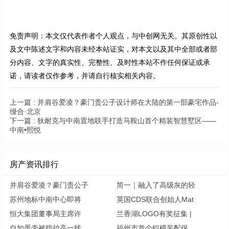
免责声明：本文仅代表作者个人观点，与中创网无关。其原创性以
及文中陈述文字和内容未经本站证实，对本文以及其中全部或者部
分内容、文字的真实性、完整性、及时性本站不作任何保证或承
诺，请读者仅作参考，并请自行核实相关内容。
上一篇 :
并肩谷爱凌？豪门贵公子设计师在大陆的第一部豪宅作品-
缦合·北京
下一篇 :
狄耐克与中南置地联手打造马鞍山首个精装智慧墅区——
中南•熙悦
房产资讯排行
并肩谷爱凌？豪门贵公子
简一｜融入了高级灰的轻
苏州地标中南中心即将
英国CDS联合创始人Mat
恒大集团董事局主席许
兰香湖LOGO有奖征集 |
自如蛋壳被指抬高一线
福州市首个铝模装配保