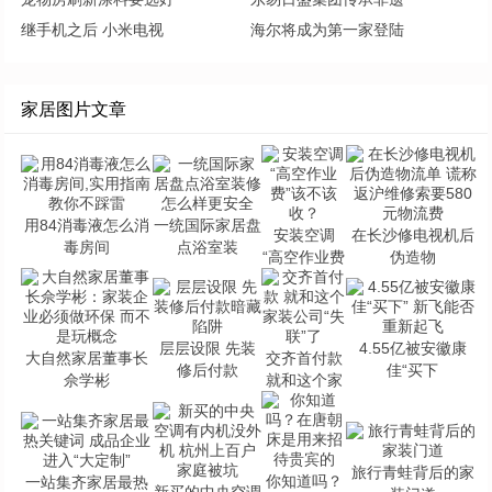
继手机之后 小米电视
海尔将成为第一家登陆
家居图片文章
用84消毒液怎么消
一统国际家居盘
安装空调
在长沙修电视机后
毒房间
点浴室装
“高空作业费
伪造物
层层设限 先装
4.55亿被安徽康
大自然家居董事长
交齐首付款
修后付款
佳“买下
佘学彬
就和这个家
旅行青蛙背后的家
你知道吗？
一站集齐家居最热
新买的中央空调