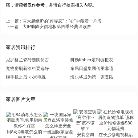
诺，请读者仅作参考，并请自行核实相关内容。
上一篇 :
两大超级IP的“跨界恋”：“心”中藏着一片海
下一篇 :
大IP助阵安信地板第四季经典诵读赛
家居资讯排行
尼罗格兰瓷砖选购仿古
科勒Kohler定制橱柜衣
宠物房刷新涂料要选好
东易日盛集团传承非遗
继手机之后 小米电视
海尔将成为第一家登陆
家居图片文章
用84消毒液怎么消
一统国际家居盘
安装空调
在长沙修电视机后
毒房间
点浴室装