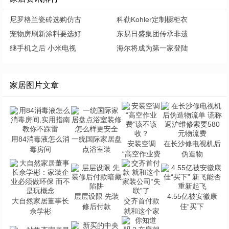
尼罗格兰瓷砖选购仿古
科勒Kohler定制橱柜衣
宠物房刷新涂料要选好
东易日盛集团传承非遗
继手机之后 小米电视
海尔将成为第一家登陆
家居图片文章
用84消毒液怎么消
一统国际家居盘
安装空调
在长沙修电视机后
毒房间
点浴室装
“高空作业费
伪造物
层层设限 先装
4.55亿被安徽康
大自然家居董事长
交齐首付款
修后付款
佳“买下
佘学彬
就和这个家