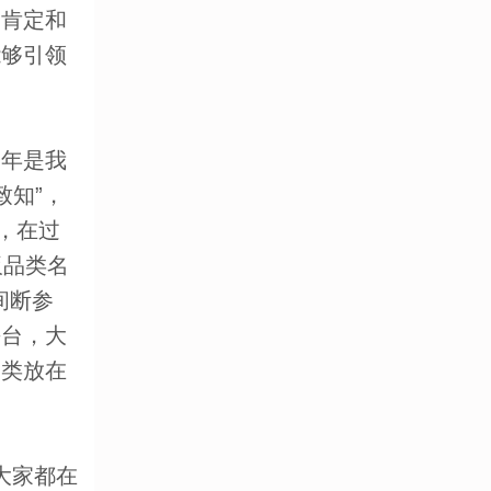
的肯定和
能够引领
年是我
致知”，
，在过
板品类名
间断参
平台，大
品类放在
大家都在