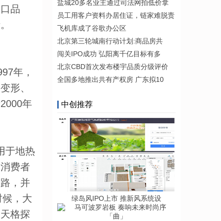
盐城20多名业主通过司法网拍低价拿
风口品
员工用客户资料办居住证，链家难脱责
析。
飞机库成了谷歌办公区
北京第三轮城南行动计划:商品房共
闯关IPO成功 弘阳离千亿目标有多
北京CBD首次发布楼宇品质分级评价
97年，
全国多地推出共有产权房 广东拟10
易变形、
000年
中创推荐
用于地热
足消费者
之路，并
时候，大
绿岛风IPO上市 推新风系统设
，天格探