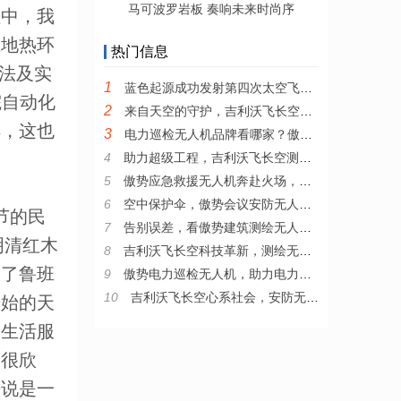
马可波罗岩板 奏响未来时尚序
程中，我
在地热环
热门信息
法及实
1
蓝色起源成功发射第四次太空飞行任务 将六名乘客送入太空
院自动化
2
来自天空的守护，吉利沃飞长空安防无人机为城市带来智慧变革
样，这也
3
电力巡检无人机品牌看哪家？傲势为电力巡检插上智能翅膀
4
助力超级工程，吉利沃飞长空测绘无人机显风采
5
傲势应急救援无人机奔赴火场，与逆行者并肩作战
6
空中保护伞，傲势会议安防无人机的妙用
节的民
7
告别误差，看傲势建筑测绘无人机如何精准测量
明清红木
8
吉利沃飞长空科技革新，测绘无人机的抗风黑科技
带了鲁班
9
傲势电力巡检无人机，助力电力行业技术革新
10
吉利沃飞长空心系社会，安防无人机助力安全生产
开始的天
的生活服
们很欣
来说是一