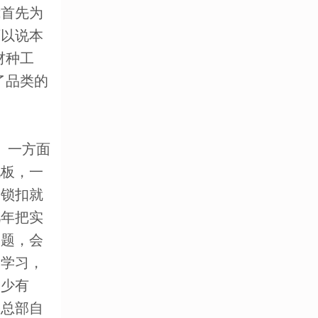
我首先为
可以说本
材种工
了品类的
。
。一方面
地板，一
个锁扣就
几年把实
问题，会
格学习，
是少有
格总部自