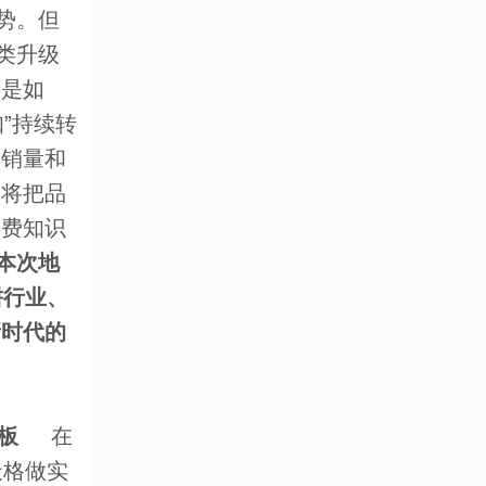
势。但
类升级
还是如
”持续转
类销量和
年将把品
消费知识
本次地
耕行业、
新时代的
板
在
天格做实