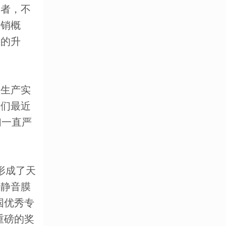
创者，不
营销概
板的升
生产实
我们最近
们一直严
形成了天
、静音膜
国优秀专
重磅的奖