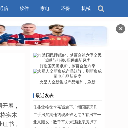
通信
软件
家电
环保
机械
✕
打造国民睡眠IP，梦百合第六季
火星人全新集成产品矩阵，刷新
最近发表
期开展，
佳兆业接盘李嘉诚旗下广州国际玩具
天格实木
二手房买卖违约现象谁之过？有房主一
北京顺义：数千平方米违建库房拆了
业证书，