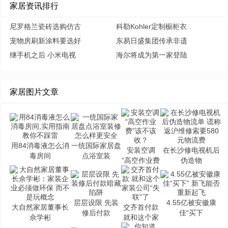
家居资讯排行
尼罗格兰瓷砖选购仿古
科勒Kohler定制橱柜衣
宠物房刷新涂料要选好
东易日盛集团传承非遗
继手机之后 小米电视
海尔将成为第一家登陆
家居图片文章
用84消毒液怎么消
一统国际家居盘
安装空调
在长沙修电视机后
毒房间
点浴室装
“高空作业费
伪造物
层层设限 先装
4.55亿被安徽康
大自然家居董事长
交齐首付款
修后付款
佳“买下
佘学彬
就和这个家