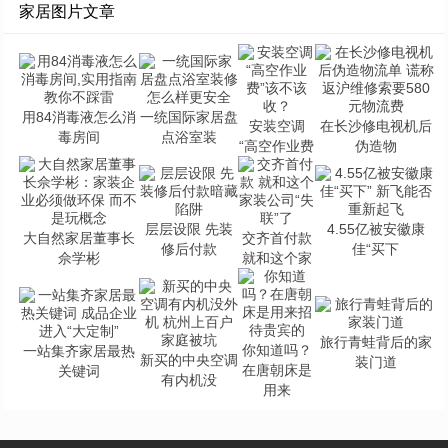
家居图片文章
用84消毒液怎么消
一统国际家居盘
安装空调
在长沙修电视机后
毒房间
点浴室装
“高空作业费
伪造物
层层设限 先装
4.55亿被安徽康
大自然家居董事长
交齐首付款
修后付款
佳“买下
佘学彬
就和这个家
旅行青蛙背后的家
你知道吗？
一站集齐家居最热
新买的中央空调
装门道
在唐朝床是
关键词
有内机没
用来