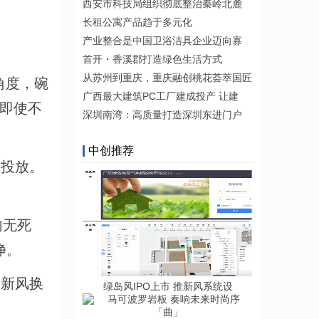
西安市科技局组织彻底整治秦岭北麓
长租公寓产品趋于多元化
产业整合是中国卫浴洁具企业迈向寡
首开・香溪郡打造绿色生活方式
从苏州到重庆，重庆融创桃花荟萃国匠
角度，碗
广西最大建筑PC工厂建成投产 让建
，即使不
深圳南湾：高质量打造深圳东进门户
中创推荐
动投放。
内无死
净。
，新风换
绿岛风IPO上市 推新风系统设