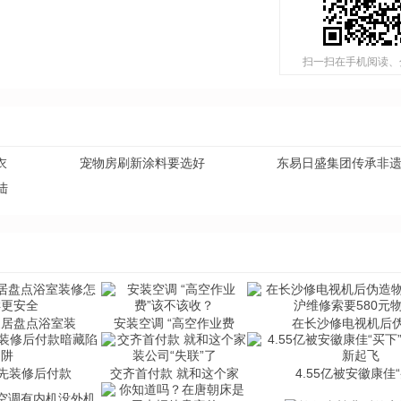
扫一扫在手机阅读、
衣
宠物房刷新涂料要选好
东易日盛集团传承非
陆
家居盘点浴室装
安装空调 “高空作业费
在长沙修电视机后
 先装修后付款
交齐首付款 就和这个家
4.55亿被安徽康佳