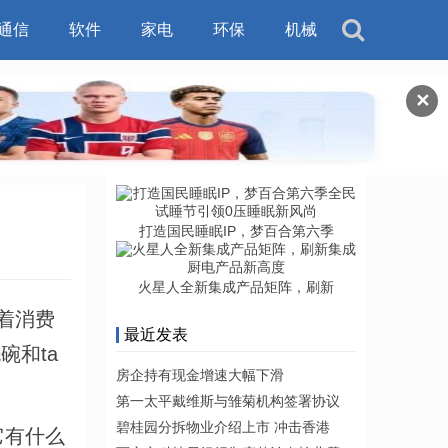
通信
软件
家电
环保
机械
✕
打造国民睡眠IP，梦百合第六季
火星人全新集成产品矩阵，刷新
着消费
最近发表
和ta
房企持有现金增速大幅下滑
第一太平戴维斯与雏菊机构签署协议
碧桂园分拆物业介绍上市 冲击香港
它有什么