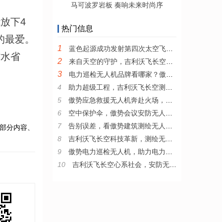
马可波罗岩板 奏响未来时尚序
放下4
热门信息
的最爱。
1
蓝色起源成功发射第四次太空飞行任务 将六名乘客送入太空
省水省
2
来自天空的守护，吉利沃飞长空安防无人机为城市带来智慧变革
3
电力巡检无人机品牌看哪家？傲势为电力巡检插上智能翅膀
4
助力超级工程，吉利沃飞长空测绘无人机显风采
5
傲势应急救援无人机奔赴火场，与逆行者并肩作战
6
空中保护伞，傲势会议安防无人机的妙用
7
告别误差，看傲势建筑测绘无人机如何精准测量
部分内容、
8
吉利沃飞长空科技革新，测绘无人机的抗风黑科技
9
傲势电力巡检无人机，助力电力行业技术革新
10
吉利沃飞长空心系社会，安防无人机助力安全生产