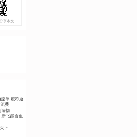
分享本文
遗
伪造物
“买下