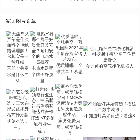
家居图片文章
优质睡眠，全
会走路的空气净化机器人
天丝™莱赛
电热水器哪
球共享！慕思
尔是什么面
个牌子好质
国
料
量
布艺沙发款
不知道灯具如何选？看这3
打造IoT多领
家务化繁为
式怎么选，
域行业生
简，畅享轻松
三大
态，
假