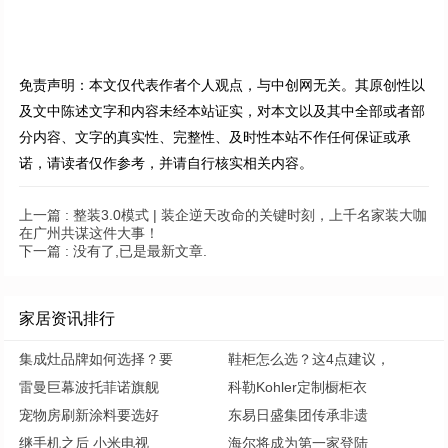
免责声明：本文仅代表作者个人观点，与中创网无关。其原创性以
及文中陈述文字和内容未经本站证实，对本文以及其中全部或者部
分内容、文字的真实性、完整性、及时性本站不作任何保证或承
诺，请读者仅作参考，并请自行核实相关内容。
上一篇 :
整装3.0模式 | 装企逆天改命的关键时刻，上千名家装大咖
在广州共谋这件大事！
下一篇 :
没有了,已是最新文章.
家居资讯排行
集成灶品牌如何选择？要
鞋柜怎么选？这4点建议，
雷曼巨幕波托菲诺旗舰
科勒Kohler定制橱柜衣
宠物房刷新涂料要选好
东易日盛集团传承非遗
继手机之后 小米电视
海尔将成为第一家登陆