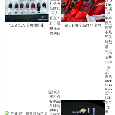
官宣！
彭于晏
“王者姿态”节奏性扩张
跑步鞋哪个品牌好 老牌
担任金
伯利钻
钟楚
曦、
郭采
洁共
同演
绎