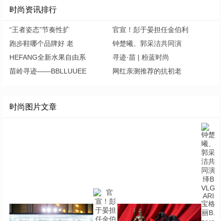
时尚资讯排行
“王者姿态”节奏性扩
官宣！彭于晏担任金伯利
跑步鞋哪个品牌好 老
钟楚曦、郭采洁共同演
HEFANG全新水果自由系
寻迹·苗 | 粉蓝时尚
苗岭寻迹——BBLLUUEE
网红亲测推荐的抗初老
时尚图片文章