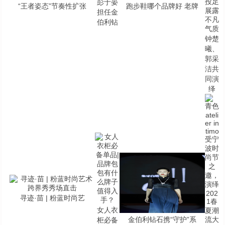
彭于晏
“王者姿态”节奏性扩张
跑步鞋哪个品牌好 老牌
担任金
伯利钻
钟楚
曦、
郭采
洁共
同演
绎
寻迹·苗 | 粉蓝时尚艺
女人衣
金伯利钻石携“守护”系
柜必备