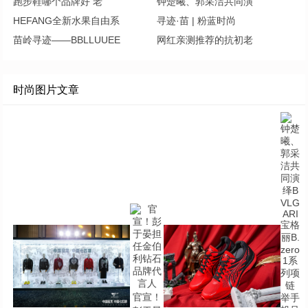
跑步鞋哪个品牌好 老
钟楚曦、郭采洁共同演
HEFANG全新水果自由系
寻迹·苗 | 粉蓝时尚
苗岭寻迹——BBLLUUEE
网红亲测推荐的抗初老
时尚图片文章
官宣！