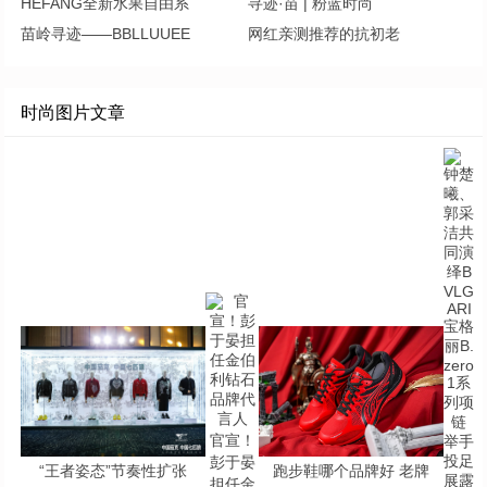
HEFANG全新水果自由系
寻迹·苗 | 粉蓝时尚
苗岭寻迹——BBLLUUEE
网红亲测推荐的抗初老
时尚图片文章
官宣！
彭于晏
“王者姿态”节奏性扩张
跑步鞋哪个品牌好 老牌
担任金