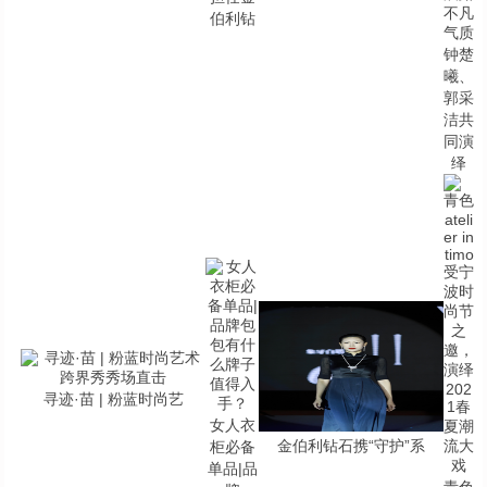
伯利钻
钟楚
曦、
郭采
洁共
同演
绎
寻迹·苗 | 粉蓝时尚艺
女人衣
金伯利钻石携“守护”系
柜必备
单品|品
青色