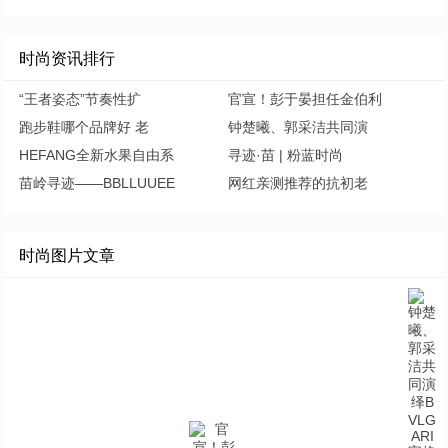
时尚资讯排行
“王者姿态”节奏性扩
官宣！彭于晏担任金伯利
跑步鞋哪个品牌好 老
钟楚曦、郭采洁共同演
HEFANG全新水果自由系
寻迹·苗 | 粉蓝时尚
苗岭寻迹——BBLLUUEE
网红亲测推荐的抗初老
时尚图片文章