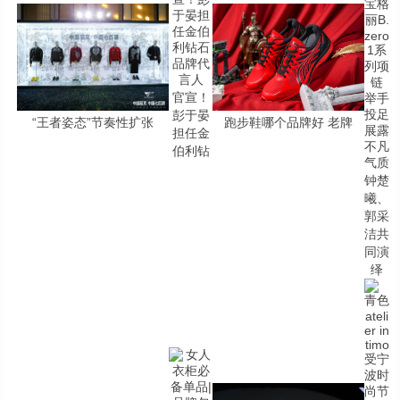
官宣！
彭于晏
“王者姿态”节奏性扩张
跑步鞋哪个品牌好 老牌
担任金
伯利钻
钟楚
曦、
郭采
洁共
同演
绎