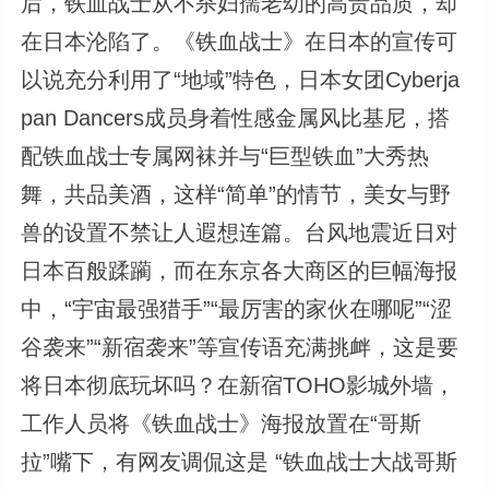
后，铁血战士从不杀妇孺老幼的高贵品质，却
在日本沦陷了。《铁血战士》在日本的宣传可
以说充分利用了“地域”特色，日本女团Cyberja
pan Dancers成员身着性感金属风比基尼，搭
配铁血战士专属网袜并与“巨型铁血”大秀热
舞，共品美酒，这样“简单”的情节，美女与野
兽的设置不禁让人遐想连篇。台风地震近日对
日本百般蹂躏，而在东京各大商区的巨幅海报
中，“宇宙最强猎手”“最厉害的家伙在哪呢”“涩
谷袭来”“新宿袭来”等宣传语充满挑衅，这是要
将日本彻底玩坏吗？在新宿TOHO影城外墙，
工作人员将《铁血战士》海报放置在“哥斯
拉”嘴下，有网友调侃这是 “铁血战士大战哥斯