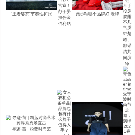
官宣！
彭于晏
“王者姿态”节奏性扩张
跑步鞋哪个品牌好 老牌
担任金
伯利钻
钟楚
曦、
郭采
洁共
同演
绎
寻迹·苗 | 粉蓝时尚艺