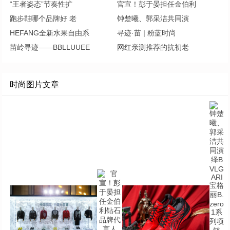
“王者姿态”节奏性扩
官宣！彭于晏担任金伯利
跑步鞋哪个品牌好 老
钟楚曦、郭采洁共同演
HEFANG全新水果自由系
寻迹·苗 | 粉蓝时尚
苗岭寻迹——BBLLUUEE
网红亲测推荐的抗初老
时尚图片文章