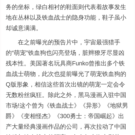
务的坐标，绿白相衬的鞋面则代表着故事发生
地在丛林以及铁血战士的隐身功能，鞋子虽小
却诚意满满。
在之前曝光的预告片中，宇宙最强猎手
的“萌宠”铁血狗也闪亮登场，脏辫獠牙尽显凶
残本性。美国著名玩具商Funko曾推出多个铁
血战士萌物，此次也提前曝光了萌宠铁血狗的
Q版形象，相信这些首次出镜的萌宠一定会令
无数粉丝疯狂。除此之外，黑马漫画入驻中国
市场!这个曾为《铁血战士》《异形》《地狱男
爵》《变相怪杰》《300勇士：帝国崛起》出
产大量经典漫画作品的公司，再次拉动了中国