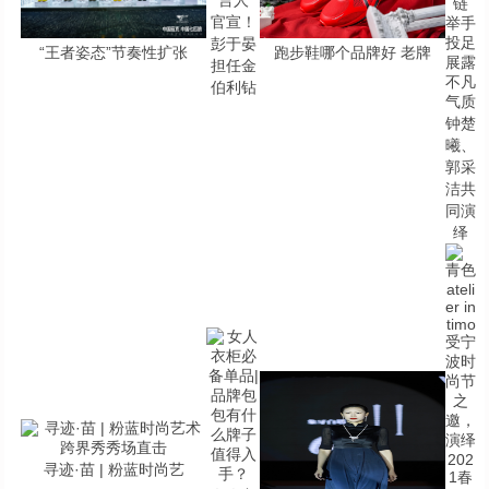
官宣！
彭于晏
“王者姿态”节奏性扩张
跑步鞋哪个品牌好 老牌
担任金
伯利钻
钟楚
曦、
郭采
洁共
同演
绎
寻迹·苗 | 粉蓝时尚艺