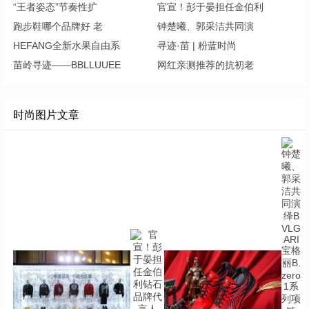
“王者姿态”节奏性扩
官宣！彭于晏担任金伯利
跑步鞋哪个品牌好 老
钟楚曦、郭采洁共同演
HEFANG全新水果自由系
寻迹·苗 | 粉蓝时尚
苗岭寻迹——BBLLUUEE
网红亲测推荐的抗初老
时尚图片文章