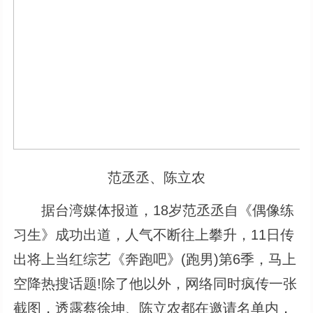
范丞丞、陈立农
据台湾媒体报道，18岁范丞丞自《偶像练
习生》成功出道，人气不断往上攀升，11日传
出将上当红综艺《奔跑吧》(跑男)第6季，马上
空降热搜话题!除了他以外，网络同时疯传一张
截图，透露蔡徐坤、陈立农都在邀请名单内，