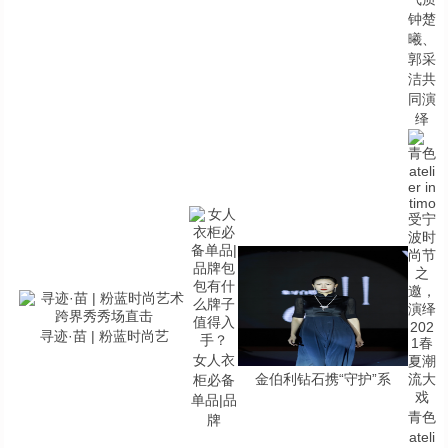
钟楚
曦、
郭采
洁共
同演
绎
寻迹·苗 | 粉蓝时尚艺
女人衣
金伯利钻石携“守护”系
柜必备
单品|品
青色
牌
ateli