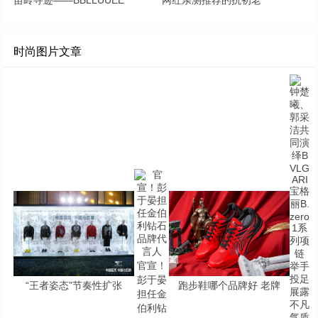
苗岭寻迹——BBLLUUEE
网红亲测推荐的抗初老
时尚图片文章
官宣！
彭于晏
“王者姿态”节奏性扩张
跑步鞋哪个品牌好 老牌
担任金
伯利钻