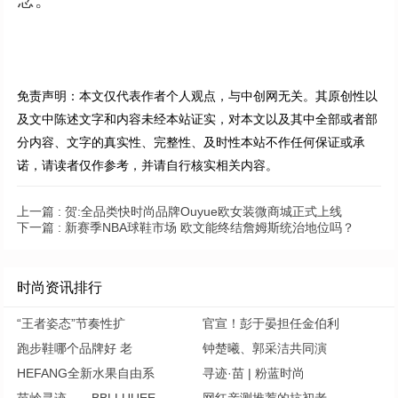
念。”
免责声明：本文仅代表作者个人观点，与中创网无关。其原创性以
及文中陈述文字和内容未经本站证实，对本文以及其中全部或者部
分内容、文字的真实性、完整性、及时性本站不作任何保证或承
诺，请读者仅作参考，并请自行核实相关内容。
上一篇 :
贺:全品类快时尚品牌Ouyue欧女装微商城正式上线
下一篇 :
新赛季NBA球鞋市场 欧文能终结詹姆斯统治地位吗？
时尚资讯排行
“王者姿态”节奏性扩
官宣！彭于晏担任金伯利
跑步鞋哪个品牌好 老
钟楚曦、郭采洁共同演
HEFANG全新水果自由系
寻迹·苗 | 粉蓝时尚