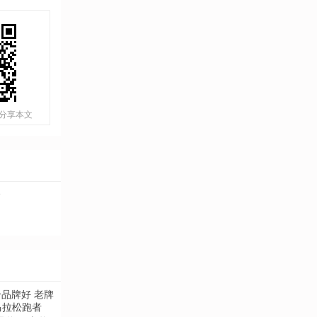
分享本文
余