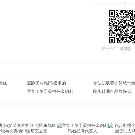
扫一扫在手机阅读、
龄优
宝龄优丽雅|你追求的
专注肌肤养护领域十
官宣！彭于晏担任金伯利
跑步鞋哪个品牌好 老