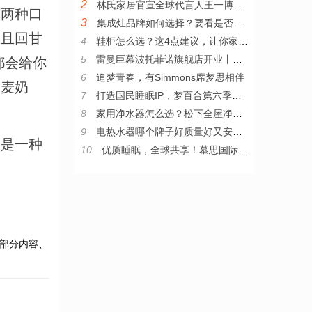
2
林氏家居官宣全球代言人王一博，打造多元时尚的全球化家居品牌
两种口
3
集成灶品牌如何选择？要看是否有这些功能！
气且回甘
4
鞋柜怎么选？这4点建议，让你家装修少走弯路！
5
雷曼巨幕波托菲诺旗舰店开业丨见证，下一代超大·家庭巨幕
都会给你
6
追梦青春，有Simmons席梦思相伴
燕麦奶
7
打造国民睡眠IP，梦百合第六季全民试睡节引领0压睡眠新风尚
8
家用净水器怎么选？松下全屋净水系统值得推荐
9
电热水器哪个牌子好质量好又安全？耐用安全的电热水器推荐
是一种
10
优质睡眠，全球共享！慕思国际2022年全新品牌宣传片发布
部分内容、