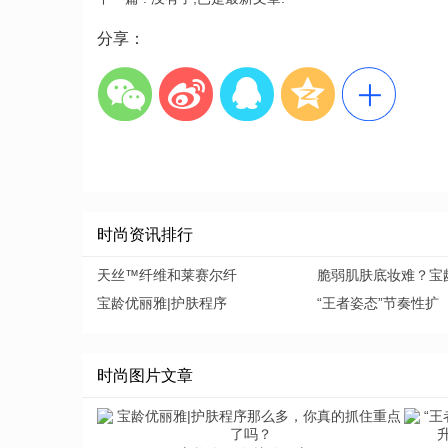
分享：
时尚资讯排行
天丝™纤维和莱赛尔纤
脆弱肌肤底妆难？宝
宝龄优丽雅|护肤程序
“王者姿态”节奏性扩
时尚图片文章