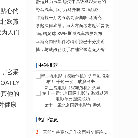
舒适只为乐享 感受中高级SUV天逸的
野马汽车启动“万马奔腾2025战略”
贴心的
特斯拉一月内五名高管离职 马斯克
合北欧燕
拿起法律武器，恒大方面考虑起诉贾跃
成为人们
“玩”转足球 SWM斯威汽车跨界发布
马斯克内部邮件称特斯拉已十分接近
博世与戴姆勒联手在硅谷试点无人驾
中创推荐
，它采
ATLY
新主流电影《深海危机》先导
于其他的
对健康
第十一届北京国际电影节 游戏
热门信息
1
天丝™莱赛尔是什么面料？拒绝错误理解！它其实是一种纤维