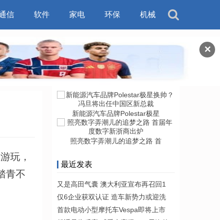
通信
软件
家电
环保
机械
✕
新能源汽车品牌Polestar极星
照亮数字弄潮儿的追梦之路 首
游玩，
最近发表
踏青不
又是高田气囊 澳大利亚宣布再召回1
仅6企业获双认证 造车新势力或迎洗
首款电动小型摩托车Vespa即将上市