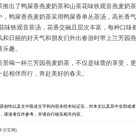
推出了鸭屎香燕麦奶茶和山茶花味铁观音燕麦奶茶
中，鸭屎香燕麦奶茶采用鸭屎香单丛茶汤，高长香
茶花味铁观音茶汤，花香交融且层次丰富，每种口味
风和日丽的好天气和朋友们外出春游时带上兰芳园
番乐趣。
景喝一杯兰芳园燕麦奶茶，不仅是味蕾的享受，更
一起相伴而行，奔赴美好的春天。
原创性以及文中陈述文字和内容未经本站证实，对本文以及其中全部或者
，请读者仅作参考，并请自行核实相关内容。
奇中文官网)