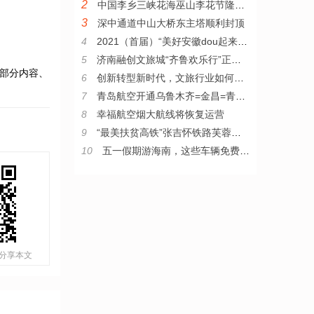
2
中国李乡三峡花海巫山李花节隆重开幕
3
深中通道中山大桥东主塔顺利封顶
4
2021（首届）“美好安徽dou起来”安徽文旅线上推广大会成功举办
5
济南融创文旅城“齐鲁欢乐行”正式启动 招募529个家庭免费玩
部分内容、
6
创新转型新时代，文旅行业如何快速“回春”
7
青岛航空开通乌鲁木齐=金昌=青岛往返航线
8
幸福航空烟大航线将恢复运营
9
“最美扶贫高铁”张吉怀铁路芙蓉镇站开工建设
10
五一假期游海南，这些车辆免费过海
分享本文