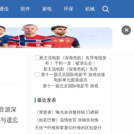
通信
软件
家电
环保
机械
✕
新主流电影《深海危机》先导
第十一届北京国际电影节 游戏
最近发表
音源深
《泄密者》曝光佘诗曼特辑 口碑获
开与遗忘
《如若巴黎》温情收官 张翰告别角
天丝™纤维和莱赛尔纤维的区别是什