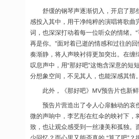
舒缓的钢琴声逐渐切入，开启了那些
感投入其中，用干净纯粹的演唱将歌曲
词，也深深打动着每一位听众的情绪。
再是你。”面对着已逝的情感和过往的
奏渐静，将人声映衬得更加突出。在缠
叹息声中，用“那好吧”这饱含深意的短
分想象空间，不见其人，也能深感其情
此外，《那好吧》MV预告片也新鲜
预告片营造出了令人心扉触动的哀伤
微的声响中，李艺彤在红伞的映衬下，将
致，也让观众感受到一丝凄美和孤独。面
少回忆？而心里又能否真的 “算了吧”？