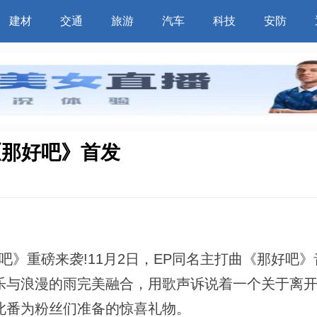
建材
交通
旅游
汽车
科技
安防
《那好吧》首发
吧》重磅来袭!11月2日，EP同名主打曲《那好吧》
乐与浪漫的雨完美融合，用歌声诉说着一个关于离
此番为粉丝们准备的惊喜礼物。