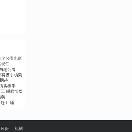
歆
秀
与老公看
演将携手
赶工 睡
环保
机械