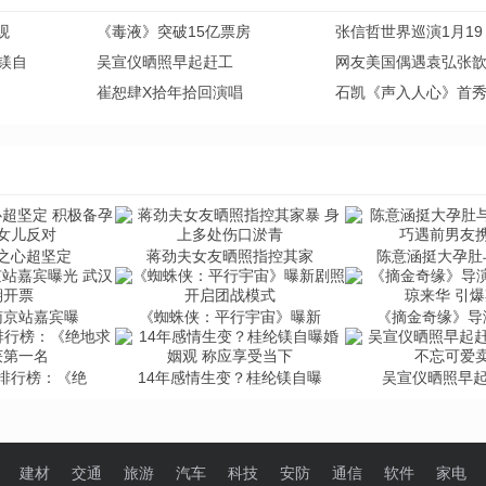
观
《毒液》突破15亿票房
张信哲世界巡演1月19
镁自
吴宣仪晒照早起赶工
网友美国偶遇袁弘张
崔恕肆X拾年拾回演唱
石凯《声入人心》首
之心超坚定
蒋劲夫女友晒照指控其家
陈意涵挺大孕肚
南京站嘉宾曝
《蜘蛛侠：平行宇宙》曝新
《摘金奇缘》导
量排行榜：《绝
14年感情生变？桂纶镁自曝
吴宣仪晒照早起
建材
交通
旅游
汽车
科技
安防
通信
软件
家电