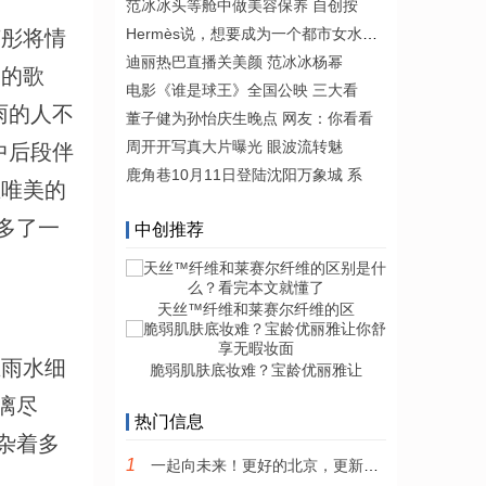
范冰冰头等舱中做美容保养 自创按
Hermès说，想要成为一个都市女水手，
彤将情
迪丽热巴直播关美颜 范冰冰杨幂
美的歌
电影《谁是球王》全国公映 三大看
雨的人不
董子健为孙怡庆生晚点 网友：你看看
周开开写真大片曝光 眼波流转魅
中后段伴
鹿角巷10月11日登陆沈阳万象城 系
在唯美的
多了一
中创推荐
天丝™纤维和莱赛尔纤维的区
雨水细
脆弱肌肤底妆难？宝龄优丽雅让
漓尽
热门信息
杂着多
1
一起向未来！更好的北京，更新的怀柔