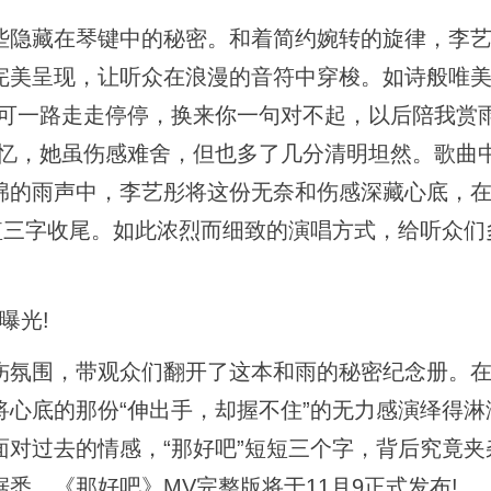
隐藏在琴键中的秘密。和着简约婉转的旋律，李艺
完美呈现，让听众在浪漫的音符中穿梭。如诗般唯
“可一路走走停停，换来你一句对不起，以后陪我赏
回忆，她虽伤感难舍，但也多了几分清明坦然。歌曲
绵的雨声中，李艺彤将这份无奈和伤感深藏心底，
短三字收尾。如此浓烈而细致的演唱方式，给听众们
。
曝光!
氛围，带观众们翻开了这本和雨的秘密纪念册。在
心底的那份“伸出手，却握不住”的无力感演绎得淋
对过去的情感，“那好吧”短短三个字，背后究竟夹
据悉，《那好吧》MV完整版将于11月9正式发布!