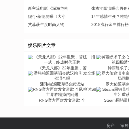
新主流电影《深海危机
张杰沈阳演唱会再创
妮可•基德曼曝《大小
14年感情生变？桂纶
艾菲获年度时尚人物
2018流行金曲排行榜
娱乐图片文章
《天龙八部》22年重聚，苦
钟丽缇求子
潘玮柏巡回演唱会武汉站
罗大佑巡演
RNG官方再次发文道歉 全
Steam周销
房产
家居